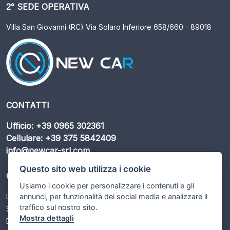
2° SEDE OPERATIVA
Villa San Giovanni (RC) Via Solaro Inferiore 658/660 - 89018
CONTATTI
Ufficio: +39 0965 302361
Cellulare: +39 375 5842409
info@newcar-srl.com
Questo sito web utilizza i cookie
ORARI DI APERTURA
Usiamo i cookie per personalizzare i contenuti e gli
annunci, per funzionalità dei social media e analizzare il
Lunedì – Sabato: 09:00 - 13:00 / 15:30 - 19:30
traffico sul nostro sito.
Sabato: 09:00 - 13:00
Mostra dettagli
Domenica: Chiuso