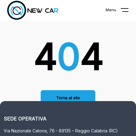
La pagina che stai cercando non
Menu
esiste!
4
0
4
Torna al sito
SEDE OPERATIVA
Via Nazionale Catona, 76 - 89135 – Reggio Calabria (RC)