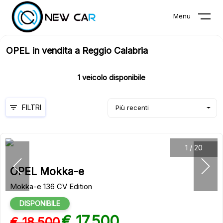
Menu
OPEL in vendita a Reggio Calabria
1
veicolo disponibile
FILTRI
Più recenti
1
/
20
OPEL Mokka-e
Mokka-e 136 CV Edition
DISPONIBILE
€ 17.500
€ 18.500