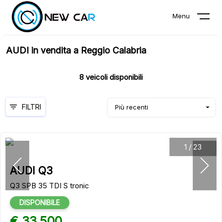
Menu
AUDI in vendita a Reggio Calabria
8
veicoli disponibili
FILTRI
Più recenti
1
/
23
AUDI Q3
Q3 SPB 35 TDI S tronic
DISPONIBILE
€ 33.500