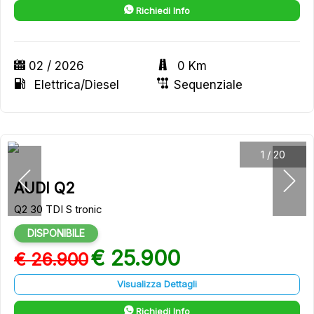
Richiedi Info
02 / 2026
0 Km
Elettrica/Diesel
Sequenziale
1
/
20
AUDI Q2
Q2 30 TDI S tronic
DISPONIBILE
€ 25.900
€ 26.900
Visualizza Dettagli
Richiedi Info