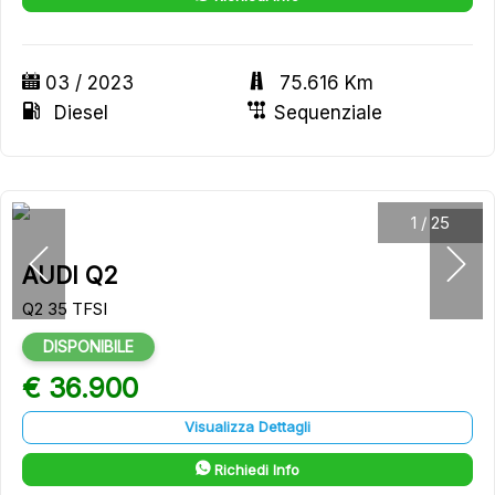
03 / 2023
75.616 Km
Diesel
Sequenziale
1
/
25
AUDI Q2
Q2 35 TFSI
DISPONIBILE
€ 36.900
Visualizza Dettagli
Richiedi Info