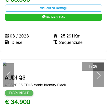
Visualizza Dettagli
Richiedi Info
08 / 2023
25.291 Km
Diesel
Sequenziale
1
/
28
AUDI Q3
Q3 SPB 35 TDI S tronic Identity Black
DISPONIBILE
€ 34.900