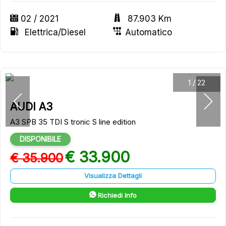
02 / 2021
87.903 Km
Elettrica/Diesel
Automatico
1
/
22
AUDI A3
A3 SPB 35 TDI S tronic S line edition
DISPONIBILE
€ 33.900
€ 35.900
Visualizza Dettagli
Richiedi Info