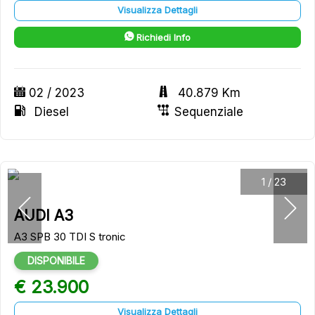
Visualizza Dettagli
Richiedi Info
02 / 2023
40.879 Km
Diesel
Sequenziale
1
/
23
AUDI A3
A3 SPB 30 TDI S tronic
DISPONIBILE
€ 23.900
Visualizza Dettagli