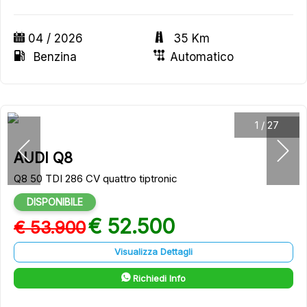
04 / 2026
35 Km
Benzina
Automatico
1
/
27
AUDI Q8
Q8 50 TDI 286 CV quattro tiptronic
DISPONIBILE
€ 52.500
€ 53.900
Visualizza Dettagli
Richiedi Info